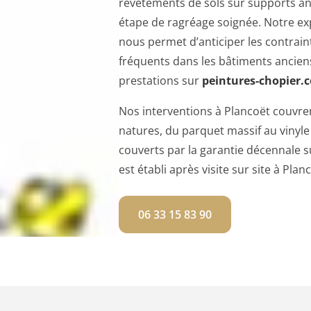
revêtements de sols sur supports an
étape de ragréage soignée. Notre ex
nous permet d’anticiper les contraint
fréquents dans les bâtiments ancien
prestations sur
peintures-chopier.
Nos interventions à Plancoët couvre
natures, du parquet massif au vinyl
couverts par la garantie décennale s
est établi après visite sur site à Plan
06 33 15 83 90