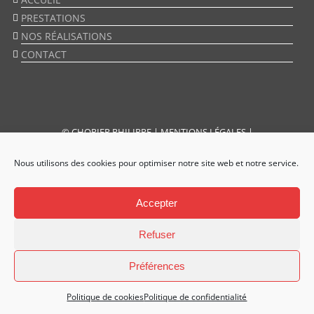
PRESTATIONS
NOS RÉALISATIONS
CONTACT
©
CHOPIER PHILIPPE
|
MENTIONS LÉGALES
|
POLITIQUE DE CONFIDENTIALITÉ
|
PLAN DE SITE
Nous utilisons des cookies pour optimiser notre site web et notre service.
Accepter
Refuser
Préférences
Politique de cookies
Politique de confidentialité